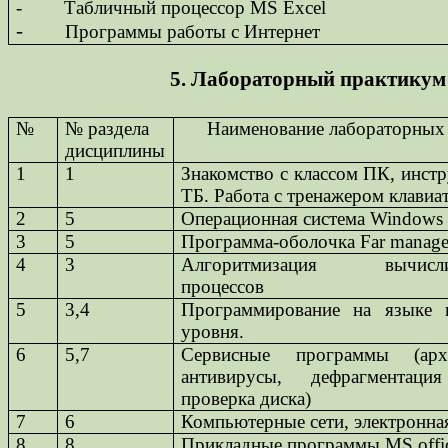
-
Табличный процессор M
S E
xcel
-
Программы работы с Интернет
5. Лабораторный практикум
№
№ раздела
Наименование лабораторных
дисциплины
1
1
Знакомство с классом ПК, инст
ТБ. Работа с тренажером клавиа
2
5
Операционная система
Windows
3
5
Программа-оболочка
Far manage
4
3
Алгоритмизация вычисли
процессов
5
3,4
Программирование на языке 
уровня.
6
5,7
Сервисные программы (архи
антивирусы, дефрагментаци
проверка диска)
7
6
Компьютерные сети, электронна
8
8
Прикладные программы
MS offi