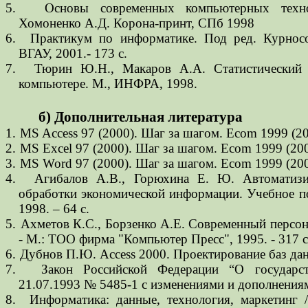
5.
Основы современных компьютерных техн
Хомоненко А.Д. Корона-принт, СПб 1998
6.
Практикум по информатике. Под ред. Курнос
ВГАУ, 2001.- 173 с.
7.
Тюрин Ю.Н., Макаров А.А. Статистический 
компьютере. М., ИНФРА, 1998.
б) Дополнительная литература
1.
MS Access 97 (2000). Шаг за шагом.
Ecom 1999 (20
2.
MS Excel 97 (2000).
Шаг за шагом.
Ecom 1999 (200
3.
MS Word 97 (2000).
Шаг за шагом. Ecom 1999 (200
4.
Агибалов А.В., Горюхина Е. Ю. Автоматизи
обработки экономической информации. Учебное п
1998. – 64 с.
5.
Ахметов К.С., Борзенко А.Е. Современный персо
- М.: ТОО фирма "Компьютер Пресс", 1995. - 317 с.
6.
Дубнов П
.
Ю
. Access 2000.
Проектирование баз да
7.
Закон Российской Федерации “О государст
21.07.1993 № 5485-1 с изменениями и дополнениям
8.
Информатика: данные, технология, маркетинг 