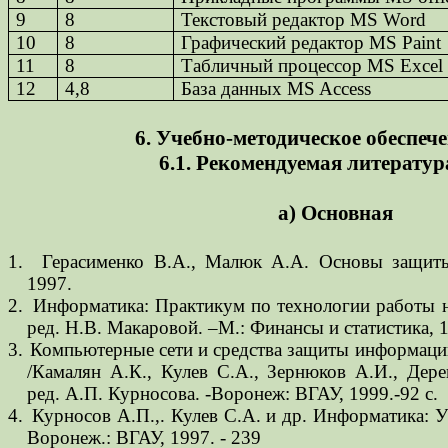
9
8
Текстовый редактор
MS Word
10
8
Графический редактор
MS Paint
11
8
Табличный процессор
MS Excel
12
4,8
База данных
MS Access
6. Учебно-методическое обеспеч
6.1. Рекомендуемая литератур
а) Основная
1.
Герасименко В.А., Малюк А.А. Основы защит
1997.
2.
Информатика: Практикум по технологии работы 
ред. Н.В. Макаровой. –М.: Финансы и статистика, 1
3.
Компьютерные сети и средства защиты информаци
/Камалян А.К., Кулев С.А., Зернюков А.И., Дер
ред. А.П. Курносова. -Воронеж: ВГАУ, 1999.-92 с.
4.
Курносов А.П.,. Кулев С.А. и др. Информатика: У
Воронеж.: ВГАУ, 1997. - 239