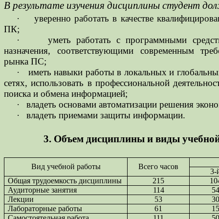
В результате изучения дисциплины студент до
·
уверенно работать в качестве квалифицирова
ПК;
·
уметь работать с программными средс
назначения, соответствующими современным тре
рынка ПС;
·
иметь навыки работы в локальных и глобаль
сетях, использовать в профессиональной деятельнос
поиска и обмена информацией;
·
владеть основами автоматизации решения эконо
·
владеть приемами защиты информации.
3. Объем дисциплины и виды учебно
Вид учебной работы
Всего часов
3-
Общая трудоемкость дисциплины
215
10
Аудиторные занятия
114
5
Лекции
53
3
Лабораторные работы
61
1
Самостоятельная работа
111
5