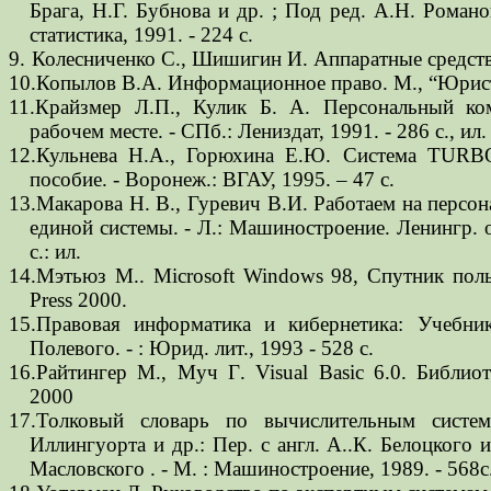
Брага, Н.Г. Бубнова и др. ; Под ред. А.Н. Роман
статистика, 1991. - 224 с.
9.
Колесниченко С., Шишигин И. Аппаратные средст
10.Копылов В.А. Информационное право. М., “Юрист
11.Крайзмер Л.П., Кулик Б. А. Персональный к
рабочем месте. - СПб.: Лениздат, 1991. - 286 с., ил.
12.Кульнева Н.А., Горюхина Е.Ю. Система TURB
пособие. - Воронеж.: ВГАУ, 1995. – 47 с.
13.Макарова Н. В., Гуревич В.И. Работаем на персо
единой системы. - Л.: Машиностроение. Ленингр. о
с.: ил.
14.Мэтьюз М.. Microsoft Windows 98, Спутник польз
Press 2000.
15.Правовая информатика и кибернетика: Учебни
Полевого. - : Юрид. лит., 1993 - 528 с.
16.Райтингер М
.,
Муч Г
. Visual Basic 6.0.
Библиот
2000
17.Толковый словарь по вычислительным систем
Иллингуорта и др.: Пер. с англ. А..К. Белоцкого и
Масловского . - М. : Машиностроение, 1989. - 568с.