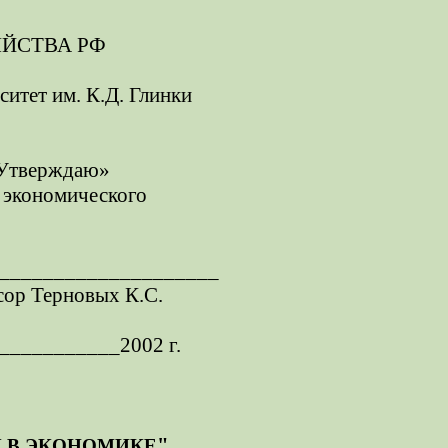
ЯЙСТВА РФ
итет им. К.Д. Глинки
Утверждаю»
 экономического
____________________
сор Терновых К.С.
___________2002 г.
"
 В ЭКОНОМИКЕ