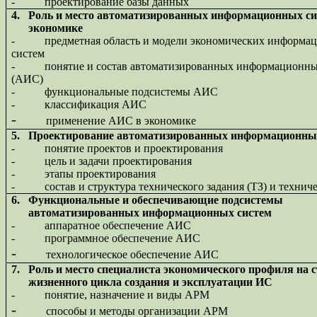
-
проектирование базы данных
4.
Роль и место автоматизированных информационных си
экономике
-
предметная область и модели экономических информа
систем
-
понятие и состав автоматизированных информационны
(АИС)
-
функциональные подсистемы АИС
-
классификация АИС
-
применение АИС в экономике
5.
Проектирование автоматизированных информационны
-
понятие проектов и проектирования
-
цель и задачи проектирования
-
этапы проектирования
-
состав и структура технического задания (ТЗ) и технич
6.
Функциональные и обеспечивающие подсистемы
автоматизированных информационных систем
-
аппаратное обеспечение АИС
-
программное обеспечение АИС
-
технологическое обеспечение АИС
7.
Роль и место специалиста экономического профиля на 
жизненного цикла создания и эксплуатации ИС
-
понятие, назначение и виды АРМ
-
способы и методы организации АРМ