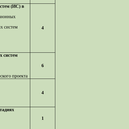
стем (ИС) в
ционных
х систем
4
х систем
6
еского проекта
4
стадиях
1