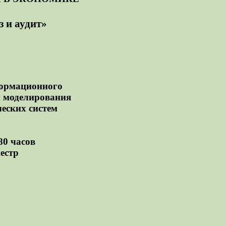
з и аудит»
ормационного
и моделирования
еских систем
80 часов
местр