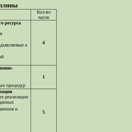
иплины
Кол-во
часов
о ресурса
я
4
едъявляемые к
ой
ионно-
1
ых процедур
мации
их реализации
 данных
анения и
5