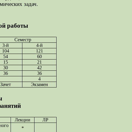
мических задач.
ой работы
Семестр
3-й
4-й
104
121
54
60
15
21
30
42
36
36
4
Зачет
Экзамен
ы
занятий
Лекции
ЛР
ного
*