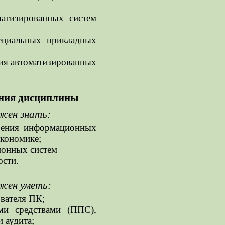
матизированных систем
ециальных прикладных
ия автоматизированных
ания дисциплины
лжен знать:
роения информационных
экономике;
ионных систем
ости.
лжен уметь:
ователя ПК;
ми средствами (ППС),
 аудита;