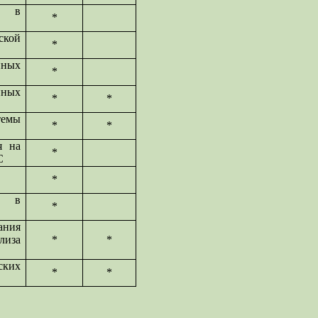
ы в
*
ской
*
нных
*
нных
*
*
емы
*
*
я на
*
С
*
й в
*
ания
лиза
*
*
ских
*
*