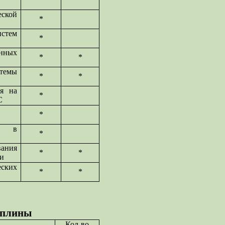
ской
*
истем
*
нных
*
*
темы
*
*
ля на
*
С
*
ий в
*
ания
*
*
ти
ских
*
*
иплины
Кол-во