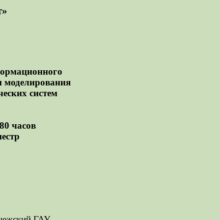
т»
ормационного
и моделирования
еских систем
80 часов
местр
онежский ГАУ