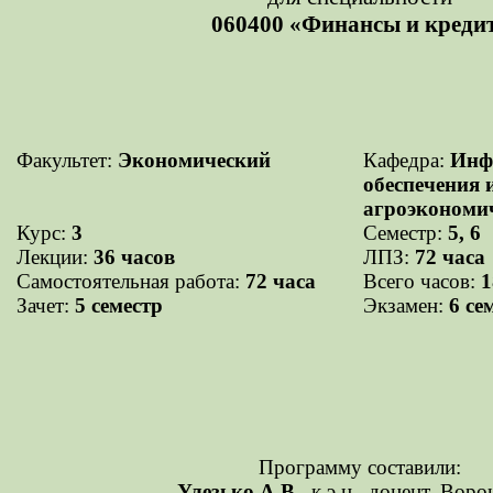
060400 «Финансы и креди
Факультет:
Экономический
Кафедра:
Инф
обеспечения 
агроэкономич
Курс:
3
Семестр:
5, 6
Лекции:
36 часов
ЛПЗ:
72 часа
Самостоятельная работа:
72 часа
Всего часов:
1
Зачет:
5 семестр
Экзамен:
6 се
Программу составили:
Улезько А.В.,
к.э.н., доцент, Вор