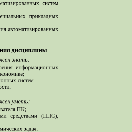
матизированных систем
пециальных прикладных
ния автоматизированных
жания дисциплины
лжен знать:
роения информационных
экономике;
ионных систем
ости.
лжен уметь:
ователя ПК;
ми средствами (ППС),
мических задач.