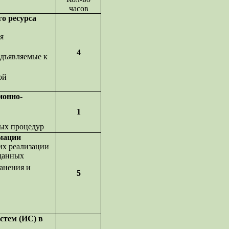
часов
о ресурса
я
4
едъявляемые к
ой
ионно-
1
ых процедур
мации
их реализации
 данных
анения и
5
стем (ИС) в