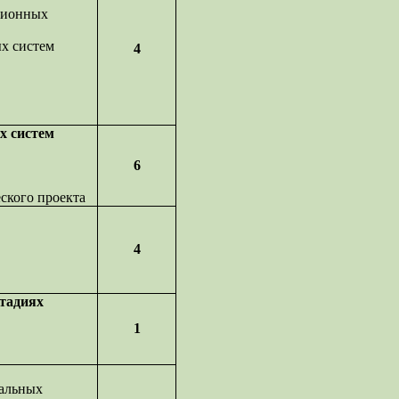
ционных
х систем
4
х систем
6
еского проекта
4
стадиях
1
уальных