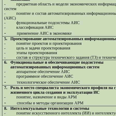
-
предметная область и модели экономических информа
систем
-
понятие и состав автоматизированных информационны
(АИС)
-
функциональные подсистемы АИС
-
классификация АИС
-
применение АИС в экономике
5.
Проектирование автоматизированных информационны
-
понятие проектов и проектирования
-
цель и задачи проектирования
-
этапы проектирования
-
состав и структура технического задания (ТЗ) и технич
6.
Функциональные и обеспечивающие подсистемы
автоматизированных информационных систем
-
аппаратное обеспечение АИС
-
программное обеспечение АИС
-
технологическое обеспечение АИС
7.
Роль и место специалиста экономического профиля на 
жизненного цикла создания и эксплуатации ИС
-
понятие, назначение и виды АРМ
-
способы и методы организации АРМ
8.
Интеллектуальные технологии и системы
-
понятие искусственного интеллекта (ИИ) и интеллект