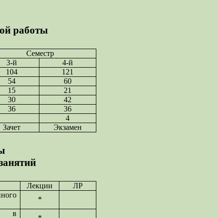
ной работы
Семестр
3-й
4-й
104
121
54
60
15
21
30
42
36
36
4
Зачет
Экзамен
ы
 занятий
Лекции
ЛР
нного
*
сы в
*