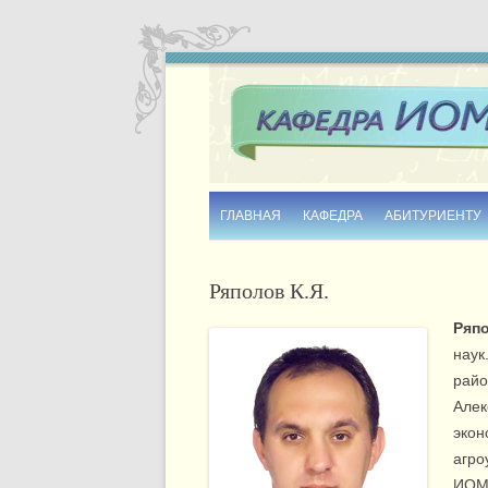
ГЛАВНАЯ
КАФЕДРА
АБИТУРИЕНТУ
ИСТОРИЯ
Ряполов К.Я.
ИНФОРМАЦИОННЫЕ БУКЛЕТЫ
Ряп
СОТРУДНИКИ
наук
райо
КОНТАКТЫ
Алек
экон
агро
ИОМА