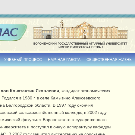
Skip to content
УЧЕБНЫЙ ПРОЦЕСС
НАУЧНАЯ РАБОТА
ОБЩЕСТВЕННАЯ ЖИЗНЬ
РАСПИСАНИЕ ПРЕПОДАВАТЕЛЕЙ
ДИССЕРТАЦИИ
УЧЕБНО-МЕТОДИЧЕСКИЕ ИЗДАНИЯ
МОНОГРАФИИ
олов Константин Яковлевич
, кандидат экономических
ЭЛЕКТРОННЫЕ МАТЕРИАЛЫ
СБОРНИКИ НАУЧНЫХ ТРУДОВ
. Родился в 1980 г. в селе Камызино Алексеевского
на Белгородской области. В 1997 году окончил
ТЕМЫ ВЫПУСКНЫХ
сеевский сельскохозяйственный колледж, в 2002 году
КВАЛИФИКАЦИОННЫХ РАБОТ
омический факультет Воронежского государственного
РАБОЧИЕ ПРОГРАММЫ
университета и поступил в очную аспирантуру кафедры
С. В 2007 году защитил диссертацию на соискание