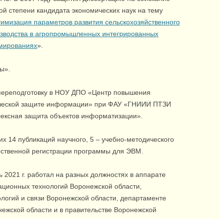
ой степени кандидата экономических наук на тему
имизация параметров развития сельскохозяйственного
зводства в агропромышленных интегрированных
мированиях
».
ы».
переподготовку в НОУ ДПО «Центр повышения
ической защите информации» при ФАУ «ГНИИИ ПТЗИ
ексная защита объектов информатизации».
их 14 публикаций научного, 5 – учебно-методического
арственной регистрации программы для ЭВМ.
ь 2021 г. работал на разных должностях в аппарате
ционных технологий Воронежской области,
огий и связи Воронежской области, департаменте
ежской области и в правительстве Воронежской