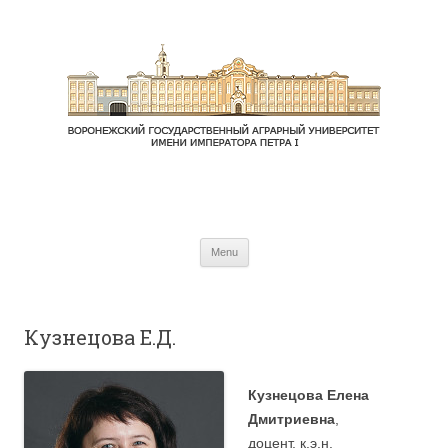
Skip to content
Menu
Кузнецова Е.Д.
Кузнецова Елена
Дмитриевна
,
доцент, к.э.н.