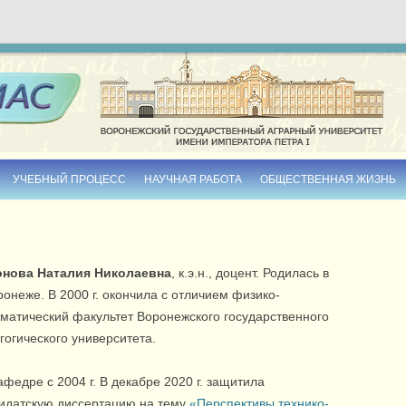
Skip to content
УЧЕБНЫЙ ПРОЦЕСС
НАУЧНАЯ РАБОТА
ОБЩЕСТВЕННАЯ ЖИЗНЬ
РАСПИСАНИЕ ПРЕПОДАВАТЕЛЕЙ
ДИССЕРТАЦИИ
УЧЕБНО-МЕТОДИЧЕСКИЕ ИЗДАНИЯ
МОНОГРАФИИ
онова Наталия Николаевна
, к.э.н., доцент. Родилась в
ЭЛЕКТРОННЫЕ МАТЕРИАЛЫ
СБОРНИКИ НАУЧНЫХ ТРУДОВ
оронеже. В 2000 г. окончила с отличием физико-
матический факультет Воронежского государственного
ТЕМЫ ВЫПУСКНЫХ
гогического университета.
КВАЛИФИКАЦИОННЫХ РАБОТ
РАБОЧИЕ ПРОГРАММЫ
афедре с 2004 г. В декабре 2020 г. защитила
идатскую диссертацию на тему
«Перспективы технико-