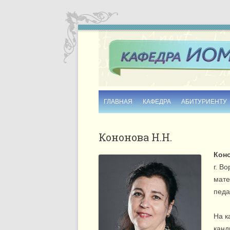
ГЛАВНАЯ
КАФЕДРА
АБИТУРИЕНТУ
ИСТОРИЯ
Кононова Н.Н.
ИНФОРМАЦИОННЫЕ БУКЛЕТЫ
Кон
СОТРУДНИКИ
г. В
мате
КОНТАКТЫ
педа
На к
канд