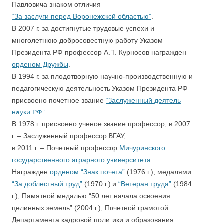
Павловича знаком отличия
“За заслуги перед Воронежской областью”
.
В 2007 г. за достигнутые трудовые успехи и
многолетнюю добросовестную работу Указом
Президента РФ профессор А.П. Курносов награжден
орденом Дружбы
.
В 1994 г. за плодотворную научно-производственную и
педагогическую деятельность Указом Президента РФ
присвоено почетное звание
“Заслуженный деятель
науки РФ”
.
В 1978 г. присвоено ученое звание профессор, в 2007
г. – Заслуженный профессор ВГАУ,
в 2011 г. – Почетный профессор
Мичуринского
государственного аграрного университета
Награжден
орденом “Знак почета”
(1976 г.), медалями
“За доблестный труд”
(1970 г.) и
“Ветеран труда”
(1984
г.), Памятной медалью “50 лет начала освоения
целинных земель” (2004 г.), Почетной грамотой
Департамента кадровой политики и образования