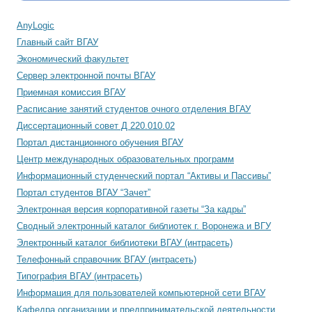
AnyLogic
Главный сайт ВГАУ
Экономический факультет
Сервер электронной почты ВГАУ
Приемная комиссия ВГАУ
Расписание занятий студентов очного отделения ВГАУ
Диссертационный совет Д 220.010.02
Портал дистанционного обучения ВГАУ
Центр международных образовательных программ
Информационный студенческий портал “Активы и Пассивы”
Портал студентов ВГАУ “Зачет”
Электронная версия корпоративной газеты “За кадры”
Сводный электронный каталог библиотек г. Воронежа и ВГУ
Электронный каталог библиотеки ВГАУ (интрасеть)
Телефонный справочник ВГАУ (интрасеть)
Типография ВГАУ (интрасеть)
Информация для пользователей компьютерной сети ВГАУ
Кафедра организации и предпринимательской деятельности