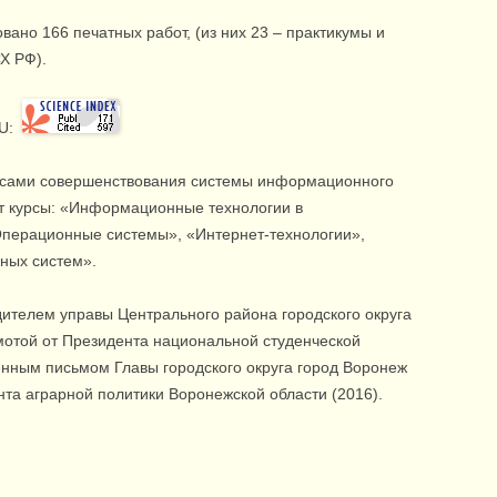
ано 166 печатных работ, (из них 23 – практикумы и
СХ РФ).
RU:
осами совершенствования системы информационного
т курсы: «Информационные технологии в
перационные системы», «Интернет-технологии»,
ных систем».
ителем управы Центрального района городского округа
амотой от Президента национальной студенческой
енным письмом Главы городского округа город Воронеж
нта аграрной политики Воронежской области (2016).