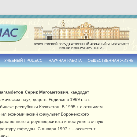
Skip to content
УЧЕБНЫЙ ПРОЦЕСС
НАУЧНАЯ РАБОТА
ОБЩЕСТВЕННАЯ ЖИЗНЬ
РАСПИСАНИЕ ПРЕПОДАВАТЕЛЕЙ
ДИССЕРТАЦИИ
УЧЕБНО-МЕТОДИЧЕСКИЕ ИЗДАНИЯ
МОНОГРАФИИ
магамбетов Серик Магометович
, кандидат
ЭЛЕКТРОННЫЕ МАТЕРИАЛЫ
СБОРНИКИ НАУЧНЫХ ТРУДОВ
омических наук, доцент. Родился в 1969 г. в г.
бинске республики Казахстан. В 1995 г. с отличием
ТЕМЫ ВЫПУСКНЫХ
чил экономический факультет Воронежского
КВАЛИФИКАЦИОННЫХ РАБОТ
дарственного агроуниверситета и поступил в очную
РАБОЧИЕ ПРОГРАММЫ
рантуру кафедры. С января 1997 г. – ассистент
дры.