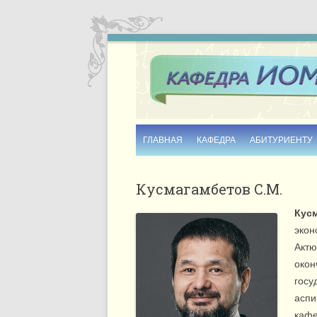
ГЛАВНАЯ
КАФЕДРА
АБИТУРИЕНТУ
ИСТОРИЯ
Кусмагамбетов С.М.
ИНФОРМАЦИОННЫЕ БУКЛЕТЫ
Кус
СОТРУДНИКИ
экон
Актю
КОНТАКТЫ
окон
госу
аспи
кафе