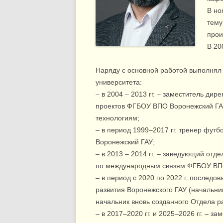
В но
тему
прои
В 20
Наряду с основной работой выполнял
университета:
– в 2004 – 2013 гг. – заместитель д
проектов ФГБОУ ВПО Воронежский Г
технологиям;
– в период 1999–2017 гг. тренер фу
Воронежский ГАУ;
– в 2013 – 2014 гг. – заведующий от
по международным связям ФГБОУ ВП
– в период с 2020 по 2022 г. послед
развития Воронежского ГАУ (начальни
начальник вновь созданного Отдела р
– в 2017–2020 гг. и 2025–2026 гг. – з