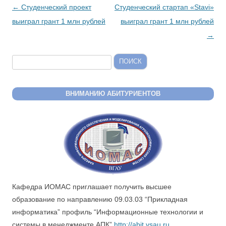
Post navigation
←
Студенческий проект
Студенческий стартап «Stavi»
выиграл грант 1 млн рублей
выиграл грант 1 млн рублей
→
Найти:
ВНИМАНИЮ АБИТУРИЕНТОВ
Кафедра ИОМАС приглашает получить высшее
образование по направлению 09.03.03 “Прикладная
информатика” профиль “Информационные технологии и
системы в менеджменте АПК”
http://abit.vsau.ru