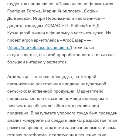
студентов направления «Прикладная информатика»:
Григория Рогожа, Марии Кирилловой, Софьи
Долгановой, Игоря Небольсина и наставников —
доцента кафедры ИОМАС Е.П. Рябовой и Е.Д.
Кузнецовой вышли в финальную часть конкурса. Их
проект агромаркетплейса «АгроБазар» —
(
https://marketplace.techmain.ru/
) отличался
актуальностью, высокой проработанностью и вызвал
большой интерес у экспертов.
АгроБазар – торговая площадка, на которой
организована электронная продажа натуральной
сельскохозяйственной продукции. Маркетплейс
предназначен для оказания помощи фермерам и
личным подсобным хозяйствам в реализации
продукции. В результате упорного труда был проведен
анализ конкурентный среды и рынка, разработан план
развития проекта, стратегия завоевания рынка и сама
готовая платформа, реализующая решение этих