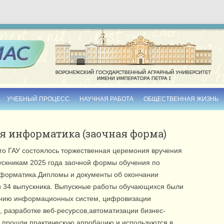
Skip to content
УЧЕБНЫЙ ПРОЦЕСС
НАУЧНАЯ РАБОТА
ОБЩЕСТВЕННАЯ ЖИЗНЬ
РАСПИСАНИЕ ПРЕПОДАВАТЕЛЕЙ
ДИССЕРТАЦИИ
я информатика (заочная форма)
УЧЕБНО-МЕТОДИЧЕСКИЕ ИЗДАНИЯ
МОНОГРАФИИ
го ГАУ состоялось торжественная церемония вручения
ЭЛЕКТРОННЫЕ МАТЕРИАЛЫ
СБОРНИКИ НАУЧНЫХ ТРУДОВ
скникам 2025 года заочной формы обучения по
нформатика.Дипломы и документы об окончании
ТЕМЫ ВЫПУСКНЫХ
и 34 выпускника. Выпускные работы обучающихся были
КВАЛИФИКАЦИОННЫХ РАБОТ
нию информационных систем, цифровизации
РАБОЧИЕ ПРОГРАММЫ
, разработке веб-ресурсов,автоматизации бизнес-
а прошли практическую апробацию и используются в