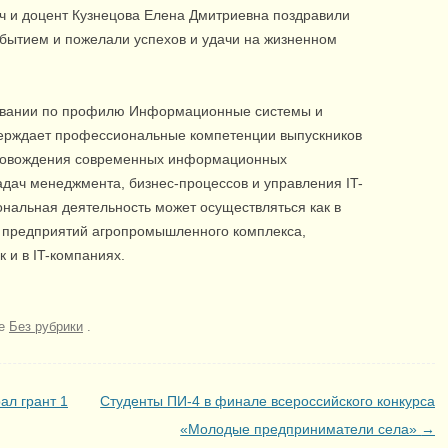
ч и доцент Кузнецова Елена Дмитриевна поздравили
обытием и пожелали успехов и удачи на жизненном
овании по профилю Информационные системы и
верждает профессиональные компетенции выпускников
опровождения современных информационных
дач менеджмента, бизнес-процессов и управления IT-
нальная деятельность может осуществляться как в
 предприятий агропромышленного комплекса,
 и в IT-компаниях.
ке
Без рубрики
.
ал грант 1
Студенты ПИ-4 в финале всероссийского конкурса
«Молодые предприниматели села»
→