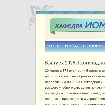
ГЛАВНАЯ
КАФЕДРА
АБИТУРИЕНТУ
ИСТОРИЯ
Выпуск 2025: Прикладна
ИНФОРМАЦИОННЫЕ БУКЛЕТЫ
20 марта в 374 аудитории Воронежско
СОТРУДНИКИ
дипломов о высшем образовании выпу
направлению 09.03.03 Прикладная и
КОНТАКТЫ
высшего учебного заведения получил
посвящены проектированию и внедре
процессов производства и управления
процессов, из которых почти половин