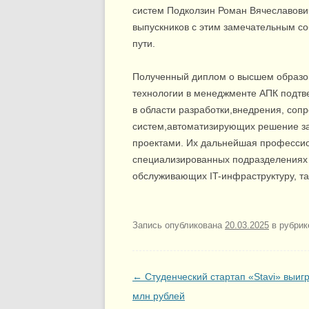
систем Подколзин Роман Вячеславови
выпускников с этим замечательным с
пути.
Полученный диплом о высшем образ
технологии в менеджменте АПК подт
в области разработки,внедрения, с
систем,автоматизирующих решение за
проектами. Их дальнейшая профессио
специализированных подразделениях
обслуживающих IT-инфраструктуру, так
Запись опубликована
20.03.2025
в рубри
Post navigation
←
Студенческий стартап «Stavi» выигр
млн рублей